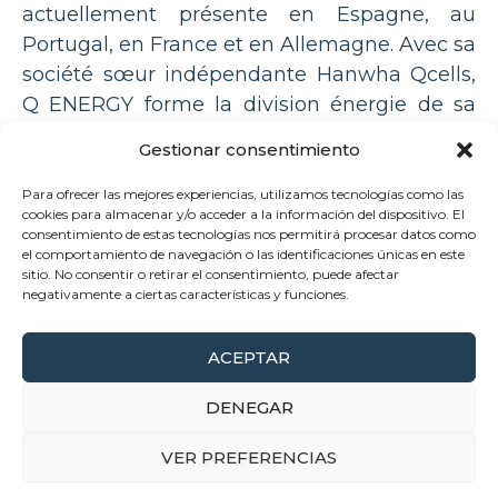
actuellement présente en Espagne, au
Portugal, en France et en Allemagne. Avec sa
société sœur indépendante Hanwha Qcells,
Q ENERGY forme la division énergie de sa
société mère, l’entreprise coréenne de
Gestionar consentimiento
premier plan Hanwha Solutions Corporation.
Pour plus d’informations, rendez-vous sur
Para ofrecer las mejores experiencias, utilizamos tecnologías como las
cookies para almacenar y/o acceder a la información del dispositivo. El
qenergy.eu
.
consentimiento de estas tecnologías nos permitirá procesar datos como
el comportamiento de navegación o las identificaciones únicas en este
sitio. No consentir o retirar el consentimiento, puede afectar
negativamente a ciertas características y funciones.
ACEPTAR
© 2026 VELTO RENEWABLES
DENEGAR
Mentions légales
Politique de Confidentialité
VER PREFERENCIAS
Politique de Cookies