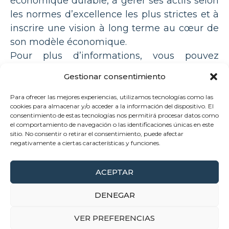
économique durable, à gérer ses actifs selon
les normes d’excellence les plus strictes et à
inscrire une vision à long terme au cœur de
son modèle économique.
Pour plus d’informations, vous pouvez
consulter la rubrique « À propos de nous »
Gestionar consentimiento
sur notre site Web:
https://veltorenewables.com/fr/notre-
Para ofrecer las mejores experiencias, utilizamos tecnologías como las
cookies para almacenar y/o acceder a la información del dispositivo. El
raison-detre-manifeste-et-valeurs/
consentimiento de estas tecnologías nos permitirá procesar datos como
el comportamiento de navegación o las identificaciones únicas en este
sitio. No consentir o retirar el consentimiento, puede afectar
negativamente a ciertas características y funciones.
ACEPTAR
© 2026 VELTO RENEWABLES
DENEGAR
Mentions légales
Politique de Confidentialité
VER PREFERENCIAS
Politique de Cookies