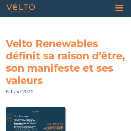
Velto Renewables
définit sa raison d’être,
son manifeste et ses
valeurs
8 June 2026