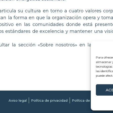
rticula su cultura en torno a cuatro valores cor
n la forma en que la organización opera y toma 
itivo en las comunidades donde está presente,
mos estándares de excelencia y mantener una vi
ltar la sección «Sobre nosotros» en la web:
ht
Para ofrece
almacenar y/
tecnologías
las identifi
puede afect
AC
Aviso legal
Política de privacidad
Política de cookies