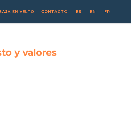
BAJA EN VELTO
CONTACTO
ES
EN
FR
to y valores