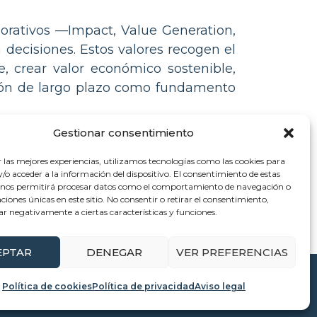
porativos —Impact, Value Generation,
decisiones. Estos valores recogen el
 crear valor económico sostenible,
sión de largo plazo como fundamento
tps://veltorenewables.com/nuestro-
Gestionar consentimiento
r las mejores experiencias, utilizamos tecnologías como las cookies para
o acceder a la información del dispositivo. El consentimiento de estas
 nos permitirá procesar datos como el comportamiento de navegación o
caciones únicas en este sitio. No consentir o retirar el consentimiento,
ar negativamente a ciertas características y funciones.
EPTAR
DENEGAR
VER PREFERENCIAS
Política de cookies
Política de privacidad
Aviso legal